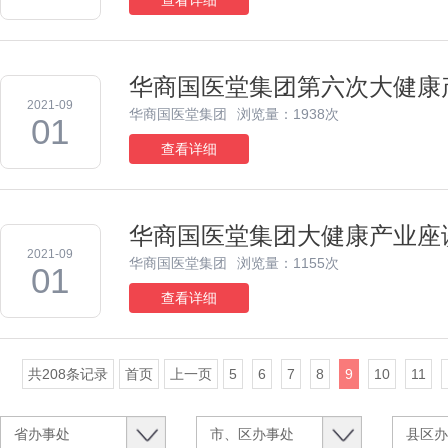
查看详细
华商国医堂集团第六次大健康
2021-09
华商国医堂集团
浏览量：1938次
01
查看详细
华商国医堂集团大健康产业座
2021-09
华商国医堂集团
浏览量：1155次
01
查看详细
共
208
条记录
首页
上一页
5
6
7
8
9
10
11