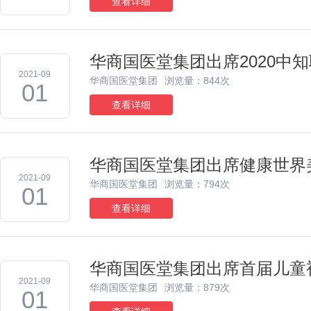
查看详细
华商国医堂集团出席2020中
2021-09
华商国医堂集团
浏览量：844次
01
查看详细
华商国医堂集团出席健康世界
2021-09
华商国医堂集团
浏览量：794次
01
查看详细
华商国医堂集团出席首届儿童
2021-09
华商国医堂集团
浏览量：879次
01