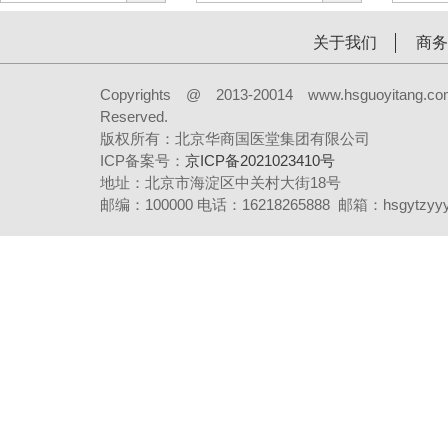
关于我们
商
Copyrights @ 2013-20014 www.hsguoyitang.co
Reserved.
版权所有：北京华商国医堂集团有限公司
ICP备案号：
京ICP备2021023410号
地址：北京市海淀区中关村大街18号
邮编：100000 电话：16218265888 邮箱：hsgytzyyy