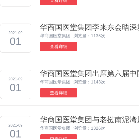
查看详细
华商国医堂集团李来东会晤深
2021-09
华商国医堂集团
浏览量：1135次
01
查看详细
华商国医堂集团出席第六届中
2021-09
华商国医堂集团
浏览量：1143次
01
查看详细
华商国医堂集团与老挝南泥湾
2021-09
华商国医堂集团
浏览量：1326次
01